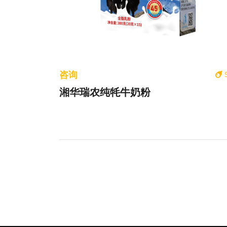
咨询
湘华瑞农纯牦牛奶粉