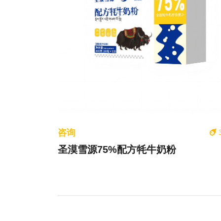
咨询
圣漠雪源75%配方牦牛奶粉