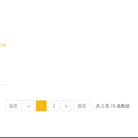
579
共 2 页 15 条数据
首页
«
1
2
»
尾页