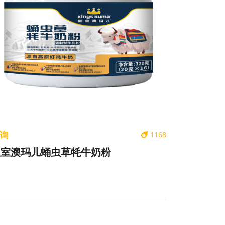
询
1168
皇室澳玛儿蛹虫草牦牛奶粉