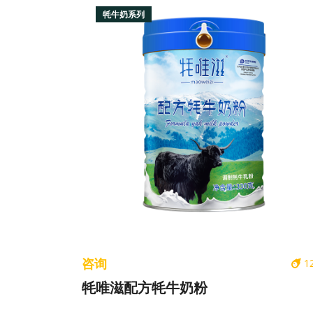
牦牛奶系列
咨询
1
牦唯滋配方牦牛奶粉