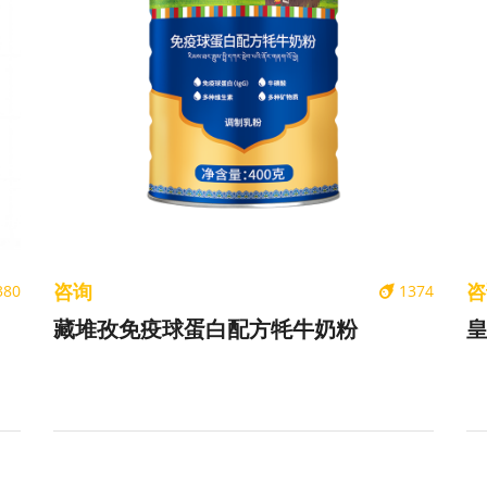
咨询
咨
380
1374
藏堆孜免疫球蛋白配方牦牛奶粉