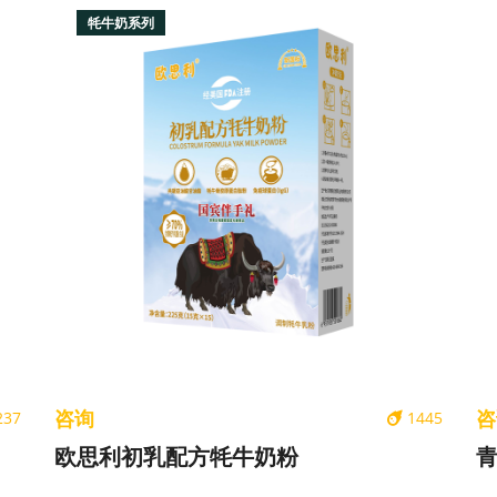
牦牛奶系列
咨询
咨
237
1445
欧思利初乳配方牦牛奶粉