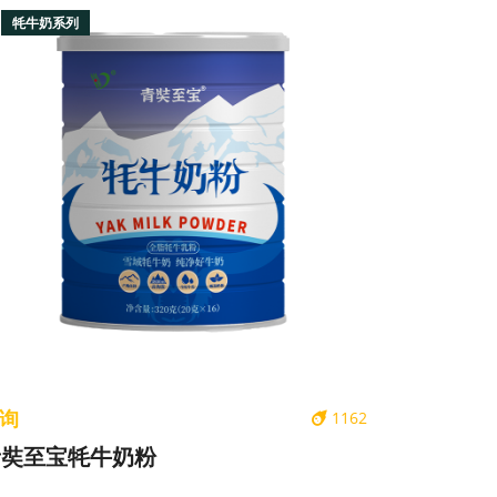
牦牛奶系列
询
1162
青奘至宝牦牛奶粉