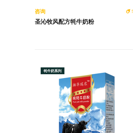
咨询
圣沁牧风配方牦牛奶粉
牦牛奶系列