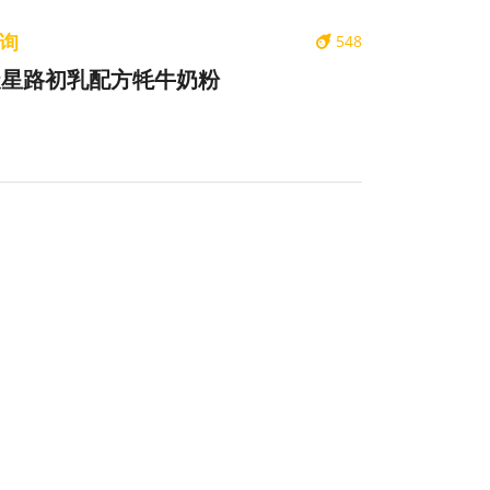
询
548
天星路初乳配方牦牛奶粉