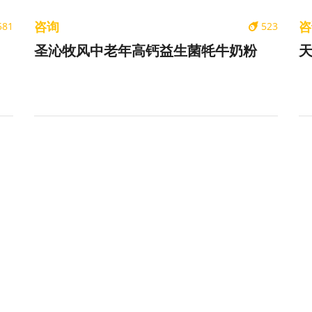
咨询
咨
581
523
圣沁牧风中老年高钙益生菌牦牛奶粉