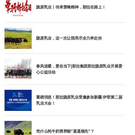
陇原乳业丨传承雷锋精神，那拉在路上！
陇原乳业，这一次让我用尽全力奔赴你
春风送暖，爱在当下|那拉集团那拉陇原乳业开展爱
心公益活动
重磅消息！那拉陇原乳业受邀参加新疆·伊犁第二届
乳业大会！
凭什么牦牛奶营养能“遥遥领先”？