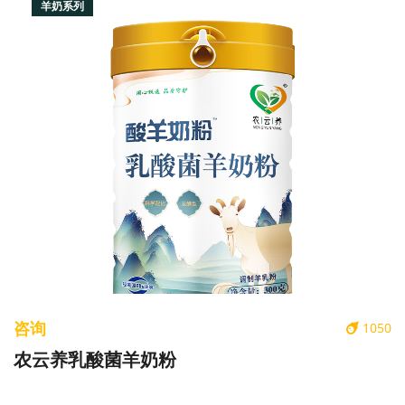
羊奶系列
咨询
1050
农云养乳酸菌羊奶粉