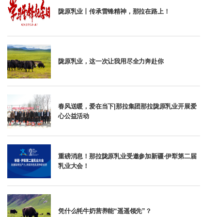
陇原乳业丨传承雷锋精神，那拉在路上！
陇原乳业，这一次让我用尽全力奔赴你
春风送暖，爱在当下|那拉集团那拉陇原乳业开展爱
心公益活动
重磅消息！那拉陇原乳业受邀参加新疆·伊犁第二届
乳业大会！
凭什么牦牛奶营养能“遥遥领先”？